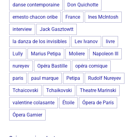
danse contemporaine
Don Quichotte
ernesto chacon oribe
France
Ines McIntosh
interview
Jack Gasztowtt
la danza de los invisibles
Lev Ivanov
livre
Lully
Marius Petipa
Moliere
Napoleon III
nureyev
Opéra Bastille
opéra comique
paris
paul marque
Petipa
Rudolf Nureyev
Tchaicovski
Tchaikovski
Theatre Marinski
valentine colasante
Étoile
Ópera de París
Ópera Garnier