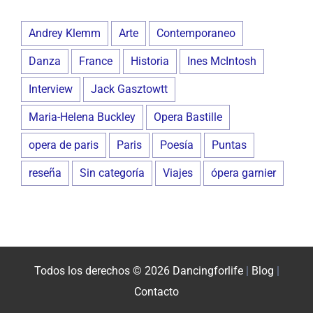
Andrey Klemm
Arte
Contemporaneo
Danza
France
Historia
Ines McIntosh
Interview
Jack Gasztowtt
Maria-Helena Buckley
Opera Bastille
opera de paris
Paris
Poesía
Puntas
reseña
Sin categoría
Viajes
ópera garnier
Todos los derechos © 2026 Dancingforlife
|
Blog
|
Contacto