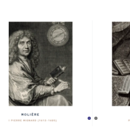
Warning
/home/dancingf/domains/dancingforlifeballerina.
content/themes/Avada/new-slideshow.php