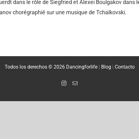
erdt dans le rôle de Siegfried et Alexei Boulgakov dans 
vanov chorégraphié sur une musique de Tchaïkovski.
Todos los derechos © 2026 Dancingforlife
|
Blog
|
Contacto
Instagram
Email