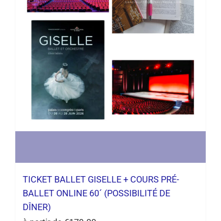
TICKET BALLET GISELLE + COURS PRÉ-
BALLET ONLINE 60´ (POSSIBILITÉ DE
DÎNER)