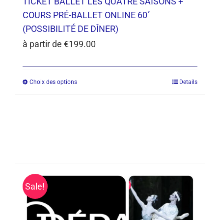
TICKET BALLET LES QUATRE SAISONS +
COURS PRÉ-BALLET ONLINE 60´
(POSSIBILITÉ DE DÎNER)
à partir de
€
199.00
Choix des options
Details
Ce
produit
a
plusieurs
Produits similaires
variations.
Les
options
Sale!
peuvent
être