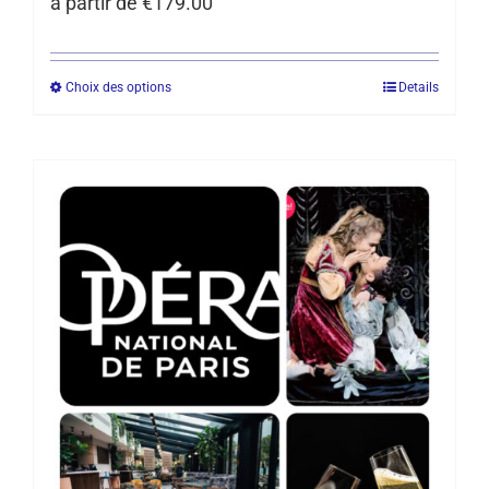
à partir de
€
179.00
Choix des options
Details
Ce
produit
a
plusieurs
variations.
Les
options
peuvent
être
choisies
sur