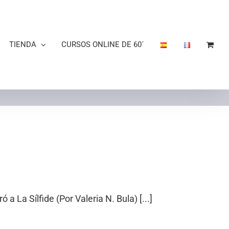
TIENDA
CURSOS ONLINE DE 60´
ó a La Sílfide (Por Valeria N. Bula) [...]