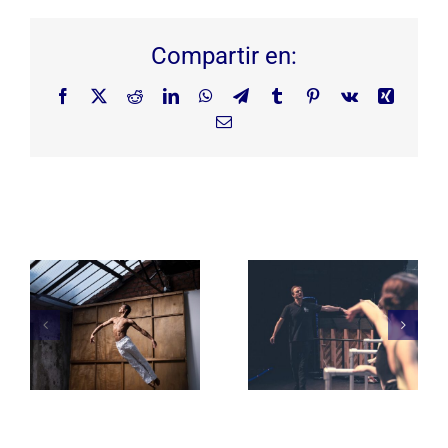
Compartir en:
Facebook
X
Reddit
LinkedIn
WhatsApp
Telegram
Tumblr
Pinterest
Vk
Xing
Correo
electrónico
Artículos relacionados