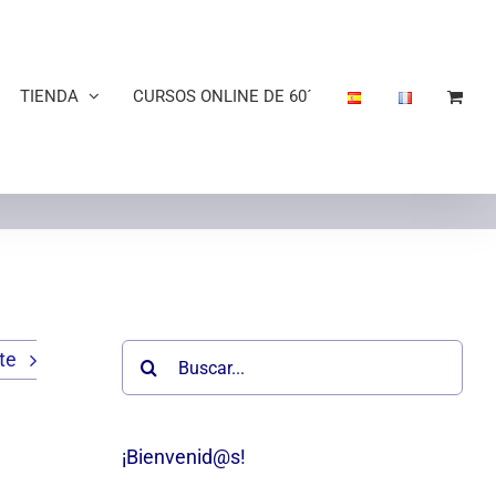
TIENDA
CURSOS ONLINE DE 60´
Buscar:
te
¡Bienvenid@s!