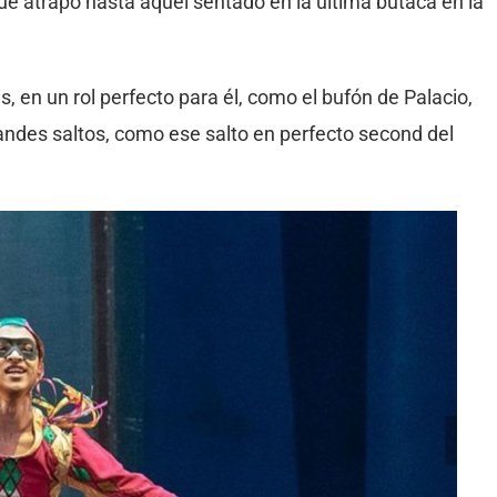
que atrapó hasta aquel sentado en la última butaca en la
 en un rol perfecto para él, como el bufón de Palacio,
andes saltos, como ese salto en perfecto second del